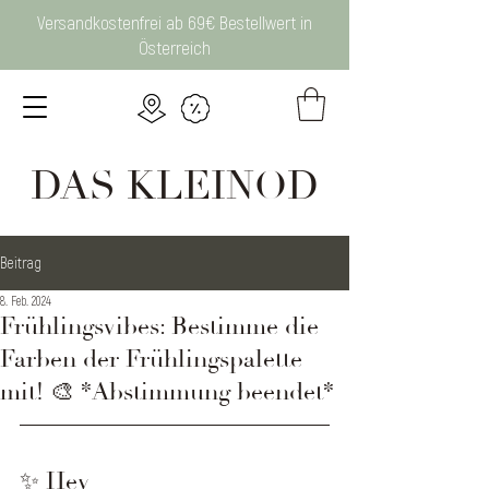
Versandkostenfrei ab 69€ Bestellwert in
Österreich
DAS KLEINOD
Beitrag
8. Feb. 2024
Frühlingsvibes: Bestimme die
Farben der Frühlingspalette
mit! 🎨 *Abstimmung beendet*
✨ Hey 