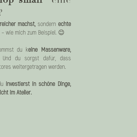
?
reicher machst,
sondern
echte
 – wie mich zum Beispiel. 😉
kommst du k
eine Massenware,
Und du sorgst dafür, dass
Stores weitergetragen werden.
du
investierst in schöne Dinge,
cht im Atelier.