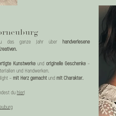
orneuburg
du das ganze Jahr über
handverlesene
reativen.
fertigte Kunstwerke
und
originelle Geschenke
–
terialien und Handwerken.
light –
mit Herz gemacht
und
mit Charakter.
indest du
hier
!
euburg