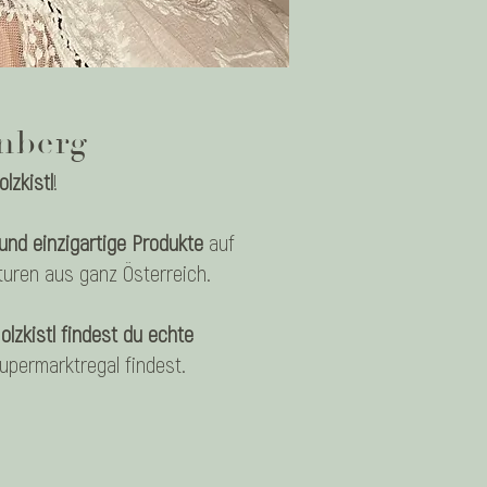
enberg
olzkistl
!
und einzigartige Produkte
auf
kturen aus ganz Österreich.
olzkistl findest du echte
Supermarktregal findest.