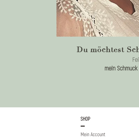
Du möchtest Sch
Fe
mein Schmuck p
SHOP
Mein Account