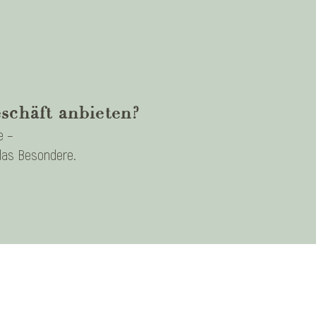
chäft anbieten?
e –
das Besondere.