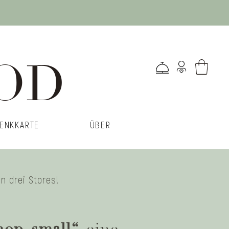
OD
ENKKARTE
ÜBER
in drei Stores!
hop small“
eine