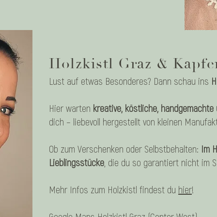
Holzkistl Graz & Kapf
Lust auf etwas Besonderes? Dann schau ins
H
Hier warten
kreative, köstliche, handgemachte 
dich – liebevoll hergestellt von kleinen Manufa
Ob zum Verschenken oder Selbstbehalten:
Im H
Lieblingsstücke
, die du so garantiert nicht im 
Mehr Infos zum Holzkistl findest du
hier
!
Google Maps Holzkistl Graz (Center West)