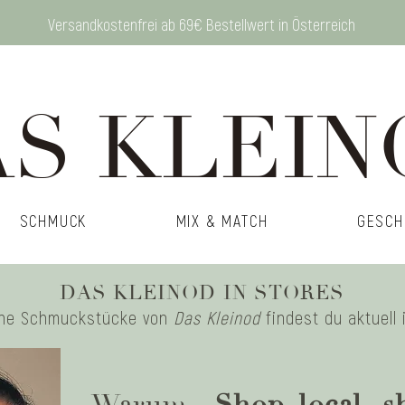
Versandkostenfrei ab 69€ Bestellwert in Österreich
S KLEIN
SCHMUCK
MIX & MATCH
GESCH
DAS KLEINOD IN STORES
he Schmuckstücke von
Das Kleinod
findest du aktuell 
Warum
„Shop local, s