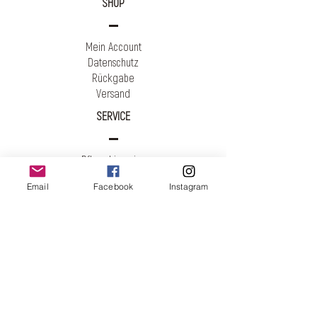
SHOP
Mein Account
Datenschutz
Rückgabe
Versand
SERVICE
Pflegehinweise
About
Email
Facebook
Instagram
Philos
ophie
Kontakt
AGB
Cookies
Impressum
KONTAKT