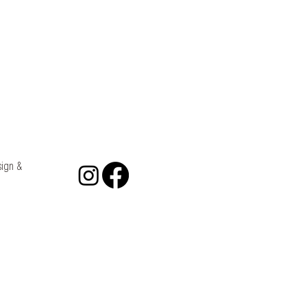
ig testen.
enhärtende Modelliermasse) und
llkomponenten (z. B. Edelstahl,
ssing, 18 K vergoldet/versilbert).
en/Legierungen sind unter jedem
 (z. B. „Edelstahl 304, vergoldet“
rgoldet“).
iker:innen: Metallteile können je
ign &
puren von Nickel/Chrom/Kobalt
kannter Empfindlichkeit
esten.
iseSchmuck nur dekorativ
wimmen, Duschen, Sport und
.
; außerhalb der Reichweite von