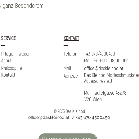
s ganz Besonderem.
zunächst kurzzeit
Materialhinweise
Polymer Clay (of
ausgewählte Meta
SERVICE
KONTAKT
ggf. vergoldet; Me
Genaue Materiali
Pflegehinweise
Telefon
+43 676/4500450
Produkt angegeben
About
Mo - Fr 9:00 - 18:00 Uhr
/ „Messing, 18 K ve
Philos
ophie
Mail
office@daskleinod.at
Hinweis für Allerg
Kontakt
Das Kleinod Modeschmuckdes
Adresse
nach Legierung S
Accessoires e.U.
enthalten; bei be
Mühlhäufelgasse 43a/8
Verträglichkeit t
1220 Wien
Anwendungshinwe
© 2023 Das Kleinod
tragen.Beim Sch
office@daskleinod.at
/ +43 676 4500450
Schlafen ablegen
Kein Mundkontakt