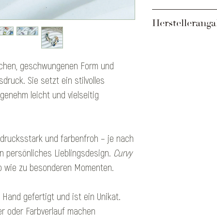
Pflegehinweise
Verwendete Materiali
Gemäß GPSR-Regelu
Herstellerang
Edelstahl gold, Edels
Sicherheitshinweise
*Erzeugnis kann alle
Enthält kleine Tei
Das Kleinod Modesc
Ohrstecker) – nic
Yvonne Adamec
eichen, geschwungenen Form und
Jahren.
Mühlhäufelgasse 43
ruck. Sie setzt ein stilvolles
Schmuck ist aussc
1220 Wien
genehm leicht und vielseitig
sportlichen/hand
Maschinen tragen
office@daskleinod.a
Beim Schlafen, Sp
Nicht biegen; vo
sdrucksstark und farbenfroh – je nach
beim Fallenlasse
n persönliches Lieblingsdesign.
Curvy
Kontakt mit Wass
nso wie zu besonderen Momenten.
Kosmetika, Ölen,
vermeiden.Hitze (
 Hand gefertigt und ist ein Unikat.
Enthält Metallkom
r oder Farbverlauf machen
Edelstahl/Messing