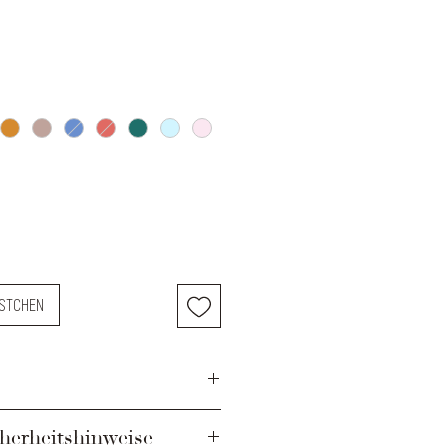
ÄSTCHEN
änge: ca. 40mm
herheitshinweise