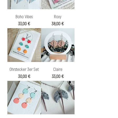
Boho Vibes
Roxy
Preis
Preis
33,00 €
38,00 €
Ohrstecker 3er Set
Claire
Preis
Preis
30,00 €
33,00 €