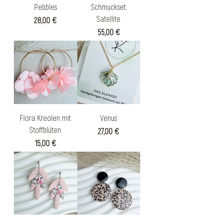
Pebbles
Schmuckset
Satellite
Preis
28,00 €
Preis
55,00 €
Flora Kreolen mit
Venus
Stoffblüten
Preis
27,00 €
Preis
15,00 €